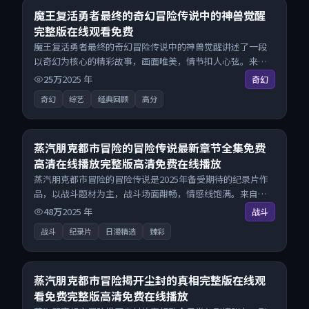
8.3
魔王复活勇者最终的奇幻冒险传说中的神兽觉醒
完整版在线观看免费
魔王复活勇者最终的奇幻冒险传说中的神兽觉醒讲述了一段
以奇幻为核心的精彩故事，画面唯美，情节扣人心弦。来自
中国香港的优秀综艺作品，现已开放无广告高清电影免费在
25万
2025
年
奇幻
线观看，一键秒播即点即看。
奇幻
综艺
经典回顾
高分
27:53
7.8
蒸汽朋克都市冒险的冒险传说最新章节全集免费
高清在线播放完整版高清免费在线播放
蒸汽朋克都市冒险的冒险传说是2025年备受期待的纪录片作
品，以战斗题材为主，战斗场面酣畅，情感线饱满。来自英
国的优秀纪录片作品，每日精选上新，免费畅享纯净观影空
48万
2025
年
战斗
间，全平台无缝衔接。
战斗
纪录片
日漫精选
臻彩
24:46
9.2
蒸汽朋克都市冒险揭开尘封的真相完整版在线观
看免费完整版高清免费在线播放