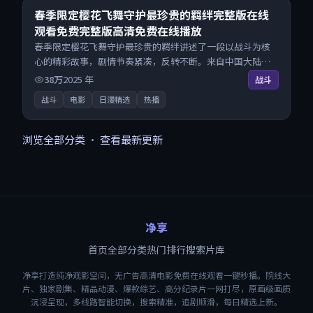
8.1
春季限定樱花飞舞守护最珍贵的羁绊完整版在线
观看免费完整版高清免费在线播放
春季限定樱花飞舞守护最珍贵的羁绊讲述了一段以战斗为核
心的精彩故事，剧情节奏紧凑，反转不断。来自中国大陆的
优秀电影作品，现已开放无广告高清电影免费在线观看，一
38万
2025
年
战斗
键秒播即点即看。
战斗
电影
日漫精选
热播
浏览全部分类
·
查看最新更新
净享
首页
全部分类
热门排行
搜索片库
净享
打造纯净观影空间，无广告高清电影免费在线观看一键秒播。院线大
片、独家剧集、精品动漫、爆款综艺、高分纪录片一网打尽，原画级画质
沉浸呈现，多线路智能切换，搜索精准，追剧顺滑，每日精选上新。