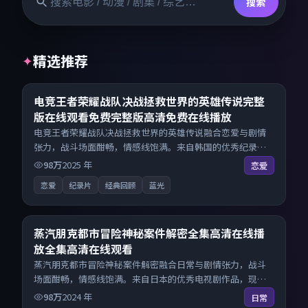
搜索
精选推荐
✦
22:15
8.3
电竞王者荣耀战队决战拯救世界的英雄传说完整
版在线观看免费完整版高清免费在线播放
电竞王者荣耀战队决战拯救世界的英雄传说融合恋爱与剧情
张力，战斗场面酣畅，情感线饱满。来自韩国的优秀纪录片
作品，每日精选上新，免费畅享纯净观影空间，全平台无缝
98万
2025
年
恋爱
衔接。
恋爱
纪录片
经典回顾
蓝光
23:02
9.3
蒸汽朋克都市冒险神秘案件解密全集高清在线播
放全集高清在线观看
蒸汽朋克都市冒险神秘案件解密融合日常与剧情张力，战斗
场面酣畅，情感线饱满。来自日本的优秀电视剧作品，现已
开放无广告高清电影免费在线观看，一键秒播即点即看。
98万
2024
年
日常