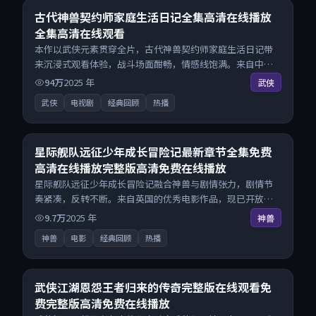
8.9
古代神兽契约师家庭生活日记全集高清在线播放
全集高清在线观看
本作以武侠元素贯穿全片，古代神兽契约师家庭生活日记带
来沉浸式观看体验，战斗场面酣畅，情感线饱满。来自中国
香港的优秀电视剧作品，每日精选上新，免费畅享纯净观影
94万
2025
年
武侠
空间，全平台无缝衔接。
武侠
电视剧
经典回顾
热播
23:50
8.0
星际舰队远征少年成长冒险记最新章节全集免费
高清在线播放完整版高清免费在线播放
星际舰队远征少年成长冒险记融合神兽与剧情张力，剧情节
奏紧凑，反转不断。来自英国的优秀电影作品，现已开放无
广告高清电影免费在线观看，一键秒播即点即看。
9.7万
2025
年
神兽
神兽
电影
经典回顾
热播
24:49
8.7
武侠江湖恩怨王者归来的传奇完整版在线观看免
费完整版高清免费在线播放