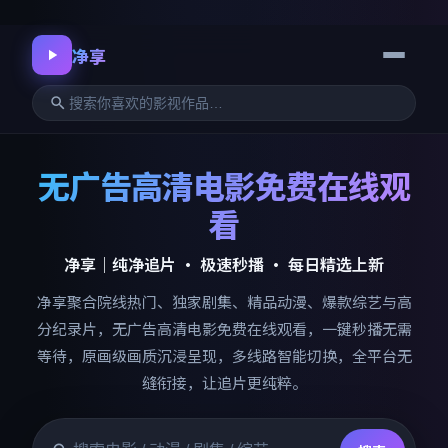
净享
无广告高清电影免费在线观
看
净享
｜纯净追片 · 极速秒播 · 每日精选上新
净享
聚合院线热门、独家剧集、精品动漫、爆款综艺与高
分纪录片，无广告高清电影免费在线观看，一键秒播无需
等待，原画级画质沉浸呈现，多线路智能切换，全平台无
缝衔接，让追片更纯粹。