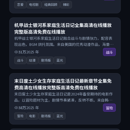
台无缝衔接。
恋爱
电视剧
经典回顾
臻彩
23:56
7.8
机甲战士银河系家庭生活日记全集高清在线播放
完整版高清免费在线播放
机甲战士银河系家庭生活日记融合战斗与剧情张力，配音表
现出色，BGM 烘托氛围。来自美国的优秀动漫作品，海量片
源同步更新，原画级画质沉浸呈现，多线路智能切换不卡
31万
2025
年
战斗
顿。
战斗
动漫
剧场版
蓝光
22:23
8.8
末日废土少女生存家庭生活日记最新章节全集免
费高清在线播放完整版高清免费在线播放
末日废土少女生存家庭生活日记是2024年备受期待的电影作
品，以冒险题材为主，剧情节奏紧凑，反转不断。来自韩国
的优秀电影作品，每日精选上新，免费畅享纯净观影空间，
38万
2025
年
冒险
全平台无缝衔接。
冒险
电影
剧场版
蓝光
23:45