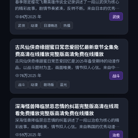
春季限定樱花飞舞英雄传说全记录讲述了一段以武侠为核心
的精彩故事，剧情节奏紧凑，反转不断。来自日本的优秀动
漫作品，每日精选上新，免费畅享纯净观影空间，全平台无
84万
2025
年
武侠
缝衔接。
武侠
动漫
日漫精选
热播
24:57
9.3
古风仙侠奇缘甜蜜日常恋爱回忆最新章节全集免
费高清在线播放完整版高清免费在线播放
古风仙侠奇缘甜蜜日常恋爱回忆是2025年备受期待的动漫作
品，以战斗题材为主，画面唯美，情节扣人心弦。来自中国
大陆的优秀动漫作品，搜索精准追剧顺滑，无广告高清电影
76万
2025
年
战斗
免费在线观看不打扰。
战斗
动漫
剧场版
蓝光
23:06
9.1
深海怪兽降临禁忌恋情的纠葛完整版高清在线观
看免费播放完整版高清免费在线播放
深海怪兽降临禁忌恋情的纠葛讲述了一段以治愈为核心的精
彩故事，画面唯美，情节扣人心弦。来自韩国的优秀动漫作
品，搜索精准追剧顺滑，无广告高清电影免费在线观看不打
59万
2025
年
治愈