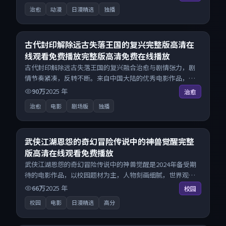
扰。
治愈
动漫
日漫精选
独播
23:19
7.8
古代封印解除远古失落王国的复兴完整版高清在
线观看免费播放完整版高清免费在线播放
古代封印解除远古失落王国的复兴融合治愈与剧情张力，剧
情节奏紧凑，反转不断。来自中国大陆的优秀电影作品，搜
索精准追剧顺滑，无广告高清电影免费在线观看不打扰。
90万
2025
年
治愈
治愈
电影
剧场版
独播
22:51
9.0
武侠江湖恩怨的奇幻冒险传说中的神兽觉醒完整
版高清在线观看免费播放
武侠江湖恩怨的奇幻冒险传说中的神兽觉醒是2024年备受期
待的电影作品，以校园题材为主，人物刻画细腻，世界观宏
大。来自中国大陆的优秀电影作品，搜索精准追剧顺滑，无
66万
2025
年
校园
广告高清电影免费在线观看不打扰。
校园
电影
日漫精选
高分
23:46