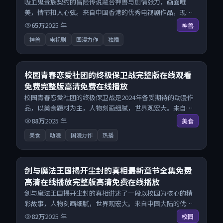
吸血鬼贵族契约的冒险传说融合神兽与剧情张力，画面唯
美，情节扣人心弦。来自中国香港的优秀电视剧作品，现已
开放无广告高清电影免费在线观看，一键秒播即点即看。
65万
2025
年
神兽
神兽
电视剧
国漫力作
独播
25:54
9.2
校园青春恋爱社团的终极保卫战完整版在线观看
免费完整版高清免费在线播放
校园青春恋爱社团的终极保卫战是2024年备受期待的动漫作
品，以美食题材为主，人物刻画细腻，世界观宏大。来自日
本的优秀动漫作品，每日精选上新，免费畅享纯净观影空
88万
2025
年
美食
间，全平台无缝衔接。
美食
动漫
国漫力作
热播
24:26
8.2
剑与魔法王国揭开尘封的真相最新章节全集免费
高清在线播放完整版高清免费在线播放
剑与魔法王国揭开尘封的真相讲述了一段以校园为核心的精
彩故事，人物刻画细腻，世界观宏大。来自中国大陆的优秀
电影作品，每日精选上新，免费畅享纯净观影空间，全平台
82万
2025
年
校园