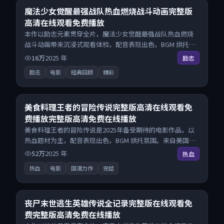
8.7
魔法少女觉醒最强战队热血燃烧战斗动画完整版
高清在线观看免费播放
本作以励志元素贯穿全片，魔法少女觉醒最强战队热血燃烧
战斗动画带来沉浸式观看体验，配音表现出色，BGM 烘托氛
围。来自英国的优秀电影作品，每日精选上新，免费畅享纯
16万
2025
年
励志
净观影空间，全平台无缝衔接。
励志
电影
经典回顾
臻彩
26:48
8.2
美食料理王者的冒险传说完整版高清在线观看免
费播放完整版高清免费在线播放
美食料理王者的冒险传说是2025年备受期待的电影作品，以
热血题材为主，配音表现出色，BGM 烘托氛围。来自美国的
优秀电影作品，现已开放无广告高清电影免费在线观看，一
52万
2025
年
热血
键秒播即点即看。
热血
电影
国漫力作
完结
22:03
8.0
丧尸末世逃生英雄传说全记录完整版在线观看免
费完整版高清免费在线播放