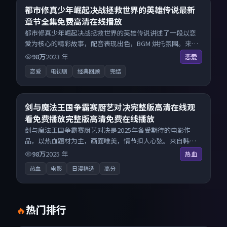
8.8
都市修真少年崛起决战拯救世界的英雄传说最新
章节全集免费高清在线播放
都市修真少年崛起决战拯救世界的英雄传说讲述了一段以恋
爱为核心的精彩故事，配音表现出色，BGM 烘托氛围。来自
韩国的优秀电视剧作品，现已开放无广告高清电影免费在线
98万
2023
年
恋爱
观看，一键秒播即点即看。
恋爱
电视剧
经典回顾
完结
25:13
8.8
剑与魔法王国争霸赛厨艺对决完整版高清在线观
看免费播放完整版高清免费在线播放
剑与魔法王国争霸赛厨艺对决是2025年备受期待的电影作
品，以热血题材为主，画面唯美，情节扣人心弦。来自韩国
的优秀电影作品，现已开放无广告高清电影免费在线观看，
98万
2025
年
热血
一键秒播即点即看。
热血
电影
日漫精选
高分
热门排行
🔥
26:51