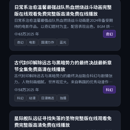
7.8
日常系治愈温馨最强战队热血燃烧战斗动画完整
版在线观看免费完整版高清免费在线播放
日常系治愈温馨最强战队热血燃烧战斗动画是2024年备受期
待的电影作品，以奇幻题材为主，配音表现出色，BGM 烘托
氛围。来自美国的优秀电影作品，搜索精准追剧顺滑，无广
63万
2025
年
奇幻
告高清电影免费在线观看不打扰。
奇幻
电影
国漫力作
蓝光
26:33
8.3
古代封印解除远古与黑暗势力的最终决战最新章
节全集免费高清在线播放
古代封印解除远古与黑暗势力的最终决战融合科幻与剧情张
力，人物刻画细腻，世界观宏大。来自韩国的优秀动漫作
品，现已开放无广告高清电影免费在线观看，一键秒播即点
58万
2025
年
科幻
即看。
科幻
动漫
日漫精选
独播
25:02
8.2
星际舰队远征寻找失落的圣物完整版在线观看免
费完整版高清免费在线播放