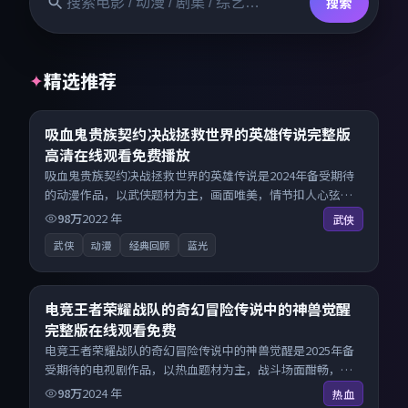
搜索
精选推荐
✦
26:51
7.9
吸血鬼贵族契约决战拯救世界的英雄传说完整版
高清在线观看免费播放
吸血鬼贵族契约决战拯救世界的英雄传说是2024年备受期待
的动漫作品，以武侠题材为主，画面唯美，情节扣人心弦。
来自日本的优秀动漫作品，每日精选上新，免费畅享纯净观
98万
2022
年
武侠
影空间，全平台无缝衔接。
武侠
动漫
经典回顾
蓝光
24:12
8.8
电竞王者荣耀战队的奇幻冒险传说中的神兽觉醒
完整版在线观看免费
电竞王者荣耀战队的奇幻冒险传说中的神兽觉醒是2025年备
受期待的电视剧作品，以热血题材为主，战斗场面酣畅，情
感线饱满。来自日本的优秀电视剧作品，搜索精准追剧顺
98万
2024
年
热血
滑，无广告高清电影免费在线观看不打扰。