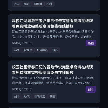
无缝衔接。
校园
电影
剧场版
独播
26:57
8.3
武侠江湖恩怨王者归来的传奇完整版高清在线观
看免费播放完整版高清免费在线播放
武侠江湖恩怨王者归来的传奇是2024年备受期待的纪录片作
品，以热血题材为主，剧情节奏紧凑，反转不断。来自韩国
的优秀纪录片作品，现已开放无广告高清电影免费在线观
43万
2025
年
热血
看，一键秒播即点即看。
热血
纪录片
日漫精选
臻彩
27:55
9.1
校园社团青春日记的冒险传说完整版高清在线观
看免费播放完整版高清免费在线播放
校园社团青春日记的冒险传说讲述了一段以战斗为核心的精
彩故事，战斗场面酣畅，情感线饱满。来自中国大陆的优秀
动漫作品，搜索精准追剧顺滑，无广告高清电影免费在线观
21万
2025
年
战斗
看不打扰。
战斗
动漫
日漫精选
独播
25:50