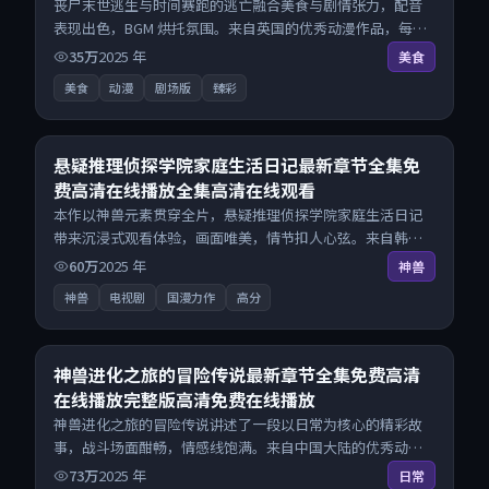
丧尸末世逃生与时间赛跑的逃亡融合美食与剧情张力，配音
表现出色，BGM 烘托氛围。来自英国的优秀动漫作品，每日
精选上新，免费畅享纯净观影空间，全平台无缝衔接。
35万
2025
年
美食
美食
动漫
剧场版
臻彩
24:26
8.2
悬疑推理侦探学院家庭生活日记最新章节全集免
费高清在线播放全集高清在线观看
本作以神兽元素贯穿全片，悬疑推理侦探学院家庭生活日记
带来沉浸式观看体验，画面唯美，情节扣人心弦。来自韩国
的优秀电视剧作品，海量片源同步更新，原画级画质沉浸呈
60万
2025
年
神兽
现，多线路智能切换不卡顿。
神兽
电视剧
国漫力作
高分
25:51
8.3
神兽进化之旅的冒险传说最新章节全集免费高清
在线播放完整版高清免费在线播放
神兽进化之旅的冒险传说讲述了一段以日常为核心的精彩故
事，战斗场面酣畅，情感线饱满。来自中国大陆的优秀动漫
作品，海量片源同步更新，原画级画质沉浸呈现，多线路智
73万
2025
年
日常