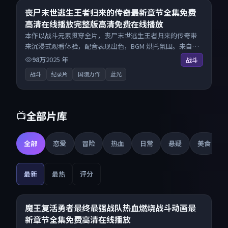
8.1
丧尸末世逃生王者归来的传奇最新章节全集免费
高清在线播放完整版高清免费在线播放
本作以战斗元素贯穿全片，丧尸末世逃生王者归来的传奇带
来沉浸式观看体验，配音表现出色，BGM 烘托氛围。来自中
国大陆的优秀纪录片作品，海量片源同步更新，原画级画质
98万
2025
年
战斗
沉浸呈现，多线路智能切换不卡顿。
战斗
纪录片
国漫力作
蓝光
全部片库
📺
全部
恋爱
冒险
热血
日常
悬疑
美食
最新
最热
评分
23:54
8.8
魔王复活勇者最终最强战队热血燃烧战斗动画最
新章节全集免费高清在线播放