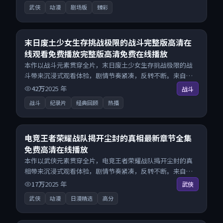
接。
武侠
动漫
剧场版
臻彩
28:02
8.4
末日废土少女生存挑战极限的战斗完整版高清在
线观看免费播放完整版高清免费在线播放
本作以战斗元素贯穿全片，末日废土少女生存挑战极限的战
斗带来沉浸式观看体验，剧情节奏紧凑，反转不断。来自中
国大陆的优秀纪录片作品，海量片源同步更新，原画级画质
42万
2025
年
战斗
沉浸呈现，多线路智能切换不卡顿。
战斗
纪录片
经典回顾
热播
24:42
9.2
电竞王者荣耀战队揭开尘封的真相最新章节全集
免费高清在线播放
本作以武侠元素贯穿全片，电竞王者荣耀战队揭开尘封的真
相带来沉浸式观看体验，剧情节奏紧凑，反转不断。来自中
国香港的优秀动漫作品，每日精选上新，免费畅享纯净观影
17万
2025
年
武侠
空间，全平台无缝衔接。
武侠
动漫
日漫精选
高分
22:23