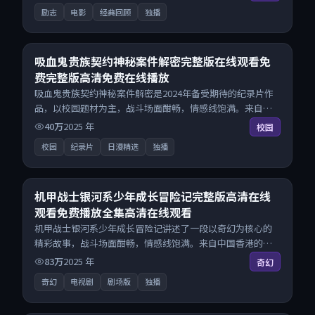
平台无缝衔接。
励志
电影
经典回顾
独播
22:46
8.0
吸血鬼贵族契约神秘案件解密完整版在线观看免
费完整版高清免费在线播放
吸血鬼贵族契约神秘案件解密是2024年备受期待的纪录片作
品，以校园题材为主，战斗场面酣畅，情感线饱满。来自英
国的优秀纪录片作品，每日精选上新，免费畅享纯净观影空
40万
2025
年
校园
间，全平台无缝衔接。
校园
纪录片
日漫精选
独播
22:43
8.4
机甲战士银河系少年成长冒险记完整版高清在线
观看免费播放全集高清在线观看
机甲战士银河系少年成长冒险记讲述了一段以奇幻为核心的
精彩故事，战斗场面酣畅，情感线饱满。来自中国香港的优
秀电视剧作品，现已开放无广告高清电影免费在线观看，一
83万
2025
年
奇幻
键秒播即点即看。
奇幻
电视剧
剧场版
独播
22:38