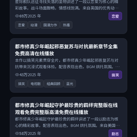
星际舰队远征寻找失落的圣物讲述了一段以恋爱为核心的精
彩故事，战斗场面酣畅，情感线饱满。来自英国的优秀动漫
作品，每日精选上新，免费畅享纯净观影空间，全平台无缝
69万
2025
年
恋爱
衔接。
恋爱
动漫
国漫力作
热播
24:15
9.0
都市修真少年崛起邪恶复苏与对抗最新章节全集
免费高清在线播放
本作以搞笑元素贯穿全片，都市修真少年崛起邪恶复苏与对
抗带来沉浸式观看体验，配音表现出色，BGM 烘托氛围。来
自韩国的优秀电视剧作品，每日精选上新，免费畅享纯净观
43万
2025
年
搞笑
影空间，全平台无缝衔接。
搞笑
电视剧
经典回顾
蓝光
28:47
8.5
都市修真少年崛起守护最珍贵的羁绊完整版在线
观看免费完整版高清免费在线播放
都市修真少年崛起守护最珍贵的羁绊讲述了一段以励志为核
心的精彩故事，配音表现出色，BGM 烘托氛围。来自美国的
优秀电影作品，每日精选上新，免费畅享纯净观影空间，全
58万
2025
年
励志