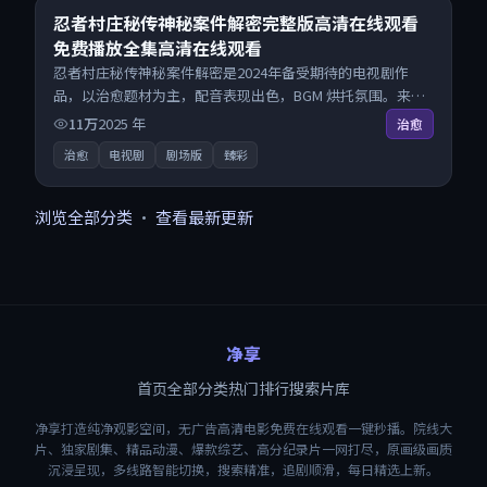
8.2
忍者村庄秘传神秘案件解密完整版高清在线观看
免费播放全集高清在线观看
忍者村庄秘传神秘案件解密是2024年备受期待的电视剧作
品，以治愈题材为主，配音表现出色，BGM 烘托氛围。来自
英国的优秀电视剧作品，海量片源同步更新，原画级画质沉
11万
2025
年
治愈
浸呈现，多线路智能切换不卡顿。
治愈
电视剧
剧场版
臻彩
浏览全部分类
·
查看最新更新
净享
首页
全部分类
热门排行
搜索片库
净享
打造纯净观影空间，无广告高清电影免费在线观看一键秒播。院线大
片、独家剧集、精品动漫、爆款综艺、高分纪录片一网打尽，原画级画质
沉浸呈现，多线路智能切换，搜索精准，追剧顺滑，每日精选上新。