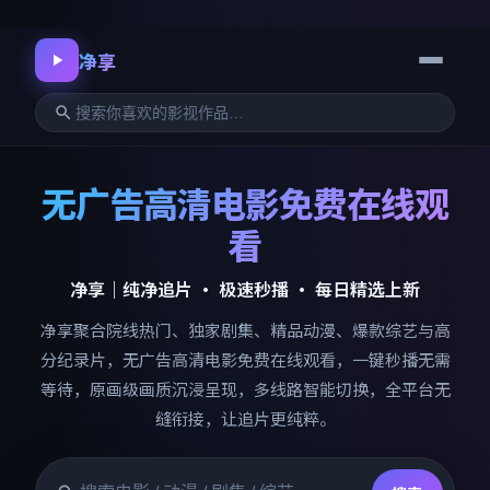
净享
无广告高清电影免费在线观
看
净享
｜纯净追片 · 极速秒播 · 每日精选上新
净享
聚合院线热门、独家剧集、精品动漫、爆款综艺与高
分纪录片，无广告高清电影免费在线观看，一键秒播无需
等待，原画级画质沉浸呈现，多线路智能切换，全平台无
缝衔接，让追片更纯粹。