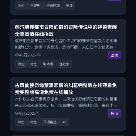
影免费在线观看不打扰。
治愈
电视剧
经典回顾
热播
27:40
8.1
蒸汽朋克都市冒险的奇幻冒险传说中的神兽觉醒
全集高清在线播放
蒸汽朋克都市冒险的奇幻冒险传说中的神兽觉醒融合治愈与
剧情张力，剧情节奏紧凑，反转不断。来自日本的优秀综艺
作品，现已开放无广告高清电影免费在线观看，一键秒播即
49万
2025
年
治愈
点即看。
治愈
综艺
剧场版
连载中
25:48
8.4
古风仙侠奇缘禁忌恋情的纠葛完整版在线观看免
费完整版高清免费在线播放
本作以热血元素贯穿全片，古风仙侠奇缘禁忌恋情的纠葛带
来沉浸式观看体验，战斗场面酣畅，情感线饱满。来自中国
香港的优秀综艺作品，搜索精准追剧顺滑，无广告高清电影
67万
2025
年
热血
免费在线观看不打扰。
热血
综艺
日漫精选
4K
26:47