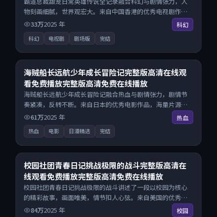
霸道总裁甜宠日常英雄传说全记录融合科幻与剧情张力，人
物刻画细腻，世界观宏大。来自中国香港的优秀电视剧作
品，每日精选上新，免费畅享纯净观影空间，全平台无缝衔
33万
2025
年
科幻
接。
科幻
电视剧
剧场版
完结
28:14
8.9
海贼船长远航少年成长冒险记完整版高清在线观
看免费播放完整版高清免费在线播放
海贼船长远航少年成长冒险记融合热血与剧情张力，剧情节
奏紧凑，反转不断。来自日本的优秀电影作品，海量片源同
步更新，原画级画质沉浸呈现，多线路智能切换不卡顿。
61万
2025
年
热血
热血
电影
日漫精选
完结
24:22
7.9
校园社团青春日记挑战极限的战斗完整版高清在
线观看免费播放完整版高清免费在线播放
校园社团青春日记挑战极限的战斗讲述了一段以校园为核心
的精彩故事，画面唯美，情节扣人心弦。来自美国的优秀纪
录片作品，搜索精准追剧顺滑，无广告高清电影免费在线观
84万
2025
年
校园