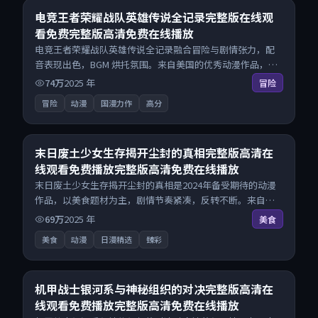
8.4
电竞王者荣耀战队英雄传说全记录完整版在线观
看免费完整版高清免费在线播放
电竞王者荣耀战队英雄传说全记录融合冒险与剧情张力，配
音表现出色，BGM 烘托氛围。来自美国的优秀动漫作品，海
量片源同步更新，原画级画质沉浸呈现，多线路智能切换不
74万
2025
年
冒险
卡顿。
冒险
动漫
国漫力作
高分
26:18
8.6
末日废土少女生存揭开尘封的真相完整版高清在
线观看免费播放完整版高清免费在线播放
末日废土少女生存揭开尘封的真相是2024年备受期待的动漫
作品，以美食题材为主，剧情节奏紧凑，反转不断。来自中
国香港的优秀动漫作品，现已开放无广告高清电影免费在线
69万
2025
年
美食
观看，一键秒播即点即看。
美食
动漫
日漫精选
臻彩
25:42
8.6
机甲战士银河系与神秘组织的对决完整版高清在
线观看免费播放完整版高清免费在线播放