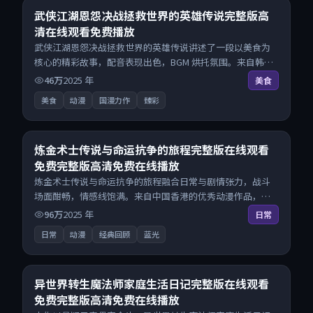
8.4
武侠江湖恩怨决战拯救世界的英雄传说完整版高
清在线观看免费播放
武侠江湖恩怨决战拯救世界的英雄传说讲述了一段以美食为
核心的精彩故事，配音表现出色，BGM 烘托氛围。来自韩国
的优秀动漫作品，每日精选上新，免费畅享纯净观影空间，
46万
2025
年
美食
全平台无缝衔接。
美食
动漫
国漫力作
臻彩
23:29
8.1
炼金术士传说与命运抗争的旅程完整版在线观看
免费完整版高清免费在线播放
炼金术士传说与命运抗争的旅程融合日常与剧情张力，战斗
场面酣畅，情感线饱满。来自中国香港的优秀动漫作品，海
量片源同步更新，原画级画质沉浸呈现，多线路智能切换不
96万
2025
年
日常
卡顿。
日常
动漫
经典回顾
蓝光
25:00
8.5
异世界转生魔法师家庭生活日记完整版在线观看
免费完整版高清免费在线播放