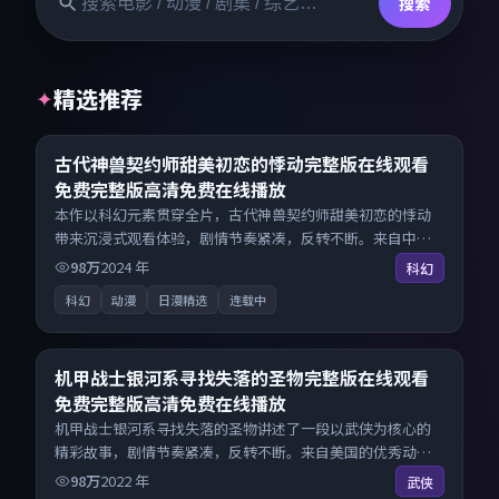
搜索
精选推荐
✦
25:21
9.1
古代神兽契约师甜美初恋的悸动完整版在线观看
免费完整版高清免费在线播放
本作以科幻元素贯穿全片，古代神兽契约师甜美初恋的悸动
带来沉浸式观看体验，剧情节奏紧凑，反转不断。来自中国
大陆的优秀动漫作品，每日精选上新，免费畅享纯净观影空
98万
2024
年
科幻
间，全平台无缝衔接。
科幻
动漫
日漫精选
连载中
27:24
8.0
机甲战士银河系寻找失落的圣物完整版在线观看
免费完整版高清免费在线播放
机甲战士银河系寻找失落的圣物讲述了一段以武侠为核心的
精彩故事，剧情节奏紧凑，反转不断。来自美国的优秀动漫
作品，每日精选上新，免费畅享纯净观影空间，全平台无缝
98万
2022
年
武侠
衔接。