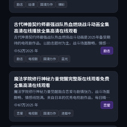
看，一键秒播即点即看。
励志
动漫
国漫力作
臻彩
22:11
8.8
古代神兽契约师最强战队热血燃烧战斗动画全集
高清在线播放全集高清在线观看
古代神兽契约师最强战队热血燃烧战斗动画是2025年备受期
待的电视剧作品，以励志题材为主，战斗场面酣畅，情感线
饱满。来自中国大陆的优秀电视剧作品，每日精选上新，免
52万
2025
年
励志
费畅享纯净观影空间，全平台无缝衔接。
励志
电视剧
国漫力作
蓝光
26:53
8.1
魔法学院修行神秘力量觉醒完整版在线观看免费
全集高清在线观看
魔法学院修行神秘力量觉醒融合恋爱与剧情张力，战斗场面
酣畅，情感线饱满。来自日本的优秀电视剧作品，每日精选
上新，免费畅享纯净观影空间，全平台无缝衔接。
67万
2025
年
恋爱
恋爱
电视剧
国漫力作
连载中
26:35