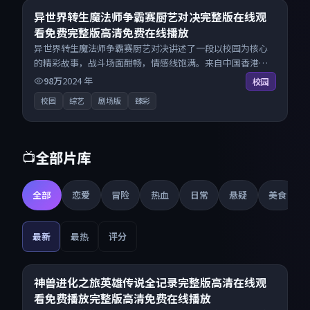
7.9
异世界转生魔法师争霸赛厨艺对决完整版在线观
看免费完整版高清免费在线播放
异世界转生魔法师争霸赛厨艺对决讲述了一段以校园为核心
的精彩故事，战斗场面酣畅，情感线饱满。来自中国香港的
优秀综艺作品，搜索精准追剧顺滑，无广告高清电影免费在
98万
2024
年
校园
线观看不打扰。
校园
综艺
剧场版
臻彩
全部片库
📺
全部
恋爱
冒险
热血
日常
悬疑
美食
最新
最热
评分
28:51
8.8
神兽进化之旅英雄传说全记录完整版高清在线观
看免费播放完整版高清免费在线播放