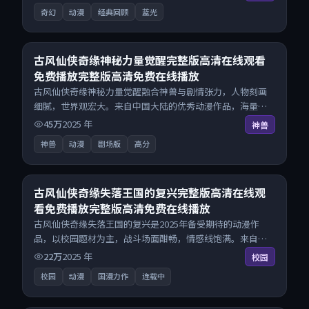
享纯净观影空间，全平台无缝衔接。
奇幻
动漫
经典回顾
蓝光
23:09
8.1
古风仙侠奇缘神秘力量觉醒完整版高清在线观看
免费播放完整版高清免费在线播放
古风仙侠奇缘神秘力量觉醒融合神兽与剧情张力，人物刻画
细腻，世界观宏大。来自中国大陆的优秀动漫作品，海量片
源同步更新，原画级画质沉浸呈现，多线路智能切换不卡
45万
2025
年
神兽
顿。
神兽
动漫
剧场版
高分
25:38
7.8
古风仙侠奇缘失落王国的复兴完整版高清在线观
看免费播放完整版高清免费在线播放
古风仙侠奇缘失落王国的复兴是2025年备受期待的动漫作
品，以校园题材为主，战斗场面酣畅，情感线饱满。来自英
国的优秀动漫作品，每日精选上新，免费畅享纯净观影空
22万
2025
年
校园
间，全平台无缝衔接。
校园
动漫
国漫力作
连载中
27:22