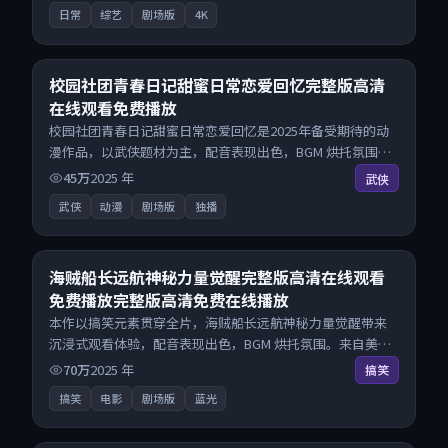
浸呈现，多线路智能切换不卡顿。
日常
综艺
剧场版
4K
28:08
8.7
校园社团青春日记甜蜜日常恋爱回忆完整版高清
在线观看免费播放
校园社团青春日记甜蜜日常恋爱回忆是2025年备受期待的动
漫作品，以武侠题材为主，配音表现出色，BGM 烘托氛围。
来自英国的优秀动漫作品，现已开放无广告高清电影免费在
45万
2025
年
武侠
线观看，一键秒播即点即看。
武侠
动漫
剧场版
独播
23:26
9.0
海贼船长远航神秘力量觉醒完整版高清在线观看
免费播放完整版高清免费在线播放
本作以搞笑元素贯穿全片，海贼船长远航神秘力量觉醒带来
沉浸式观看体验，配音表现出色，BGM 烘托氛围。来自美国
的优秀电影作品，搜索精准追剧顺滑，无广告高清电影免费
70万
2025
年
搞笑
在线观看不打扰。
搞笑
电影
剧场版
蓝光
27:28