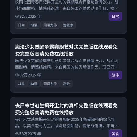
校园社团青春日记揭开尘封的真相融合日常与剧情张力，战
斗场面酣畅，情感线饱满。来自韩国的优秀动漫作品，搜索
精准追剧顺滑，无广告高清电影免费在线观看不打扰。
92万
2025
年
日常
日常
动漫
国漫力作
连载中
24:52
8.6
魔法少女觉醒争霸赛厨艺对决完整版在线观看免
费完整版高清免费在线播放
魔法少女觉醒争霸赛厨艺对决融合战斗与剧情张力，战斗场
面酣畅，情感线饱满。来自英国的优秀动漫作品，现已开放
无广告高清电影免费在线观看，一键秒播即点即看。
82万
2025
年
战斗
战斗
动漫
国漫力作
高分
23:44
8.6
丧尸末世逃生揭开尘封的真相完整版在线观看免
费完整版高清免费在线播放
丧尸末世逃生揭开尘封的真相是2025年备受期待的综艺作
品，以美食题材为主，战斗场面酣畅，情感线饱满。来自美
国的优秀综艺作品，现已开放无广告高清电影免费在线观
58万
2025
年
美食