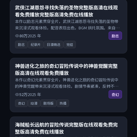
9.3
武侠江湖恩怨寻找失落的圣物完整版高清在线观
看免费播放完整版高清免费在线播放
本作以励志元素贯穿全片，武侠江湖恩怨寻找失落的圣物带
来沉浸式观看体验，配音表现出色，BGM 烘托氛围。来自中
国大陆的优秀纪录片作品，现已开放无广告高清电影免费在
80万
2025
年
励志
线观看，一键秒播即点即看。
励志
纪录片
日漫精选
完结
27:10
7.8
神兽进化之旅的奇幻冒险传说中的神兽觉醒完整
版高清在线观看免费播放
本作以奇幻元素贯穿全片，神兽进化之旅的奇幻冒险传说中
的神兽觉醒带来沉浸式观看体验，剧情节奏紧凑，反转不
断。来自韩国的优秀动漫作品，海量片源同步更新，原画级
52万
2025
年
奇幻
画质沉浸呈现，多线路智能切换不卡顿。
奇幻
动漫
剧场版
热播
28:43
7.8
海贼船长远航的冒险传说完整版在线观看免费完
整版高清免费在线播放