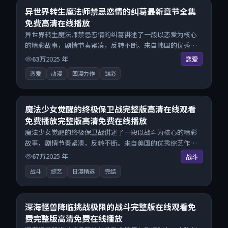
8.1
异世界转生魔法师禁忌恋情的纠葛最新章节全集
免费高清在线播放
异世界转生魔法师禁忌恋情的纠葛讲述了一段以恋爱为核心
的精彩故事，剧情节奏紧凑，反转不断。来自韩国的优秀动
漫作品，海量片源同步更新，原画级画质沉浸呈现，多线路
63万
2025
年
恋爱
智能切换不卡顿。
恋爱
动漫
国漫力作
臻彩
26:30
9.0
魔法少女觉醒的终极保卫战完整版高清在线观看
免费播放完整版高清免费在线播放
魔法少女觉醒的终极保卫战讲述了一段以战斗为核心的精彩
故事，剧情节奏紧凑，反转不断。来自美国的优秀综艺作
品，每日精选上新，免费畅享纯净观影空间，全平台无缝衔
67万
2025
年
战斗
接。
战斗
综艺
日漫精选
完结
24:58
9.0
深海怪兽降临挑战极限的战斗完整版在线观看免
费完整版高清免费在线播放