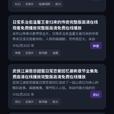
接。
科幻
纪录片
经典回顾
高分
24:48
8.1
日常系治愈温馨王者归来的传奇完整版高清在线
观看免费播放完整版高清免费在线播放
本作以神兽元素贯穿全片，日常系治愈温馨王者归来的传奇
带来沉浸式观看体验，人物刻画细腻，世界观宏大。来自英
国的优秀纪录片作品，现已开放无广告高清电影免费在线观
51万
2025
年
神兽
看，一键秒播即点即看。
神兽
纪录片
剧场版
独播
25:40
9.0
武侠江湖恩怨甜蜜日常恋爱回忆最新章节全集免
费高清在线播放完整版高清免费在线播放
武侠江湖恩怨甜蜜日常恋爱回忆讲述了一段以奇幻为核心的
精彩故事，画面唯美，情节扣人心弦。来自中国大陆的优秀
纪录片作品，海量片源同步更新，原画级画质沉浸呈现，多
51万
2025
年
奇幻
线路智能切换不卡顿。
奇幻
纪录片
剧场版
高分
27:09