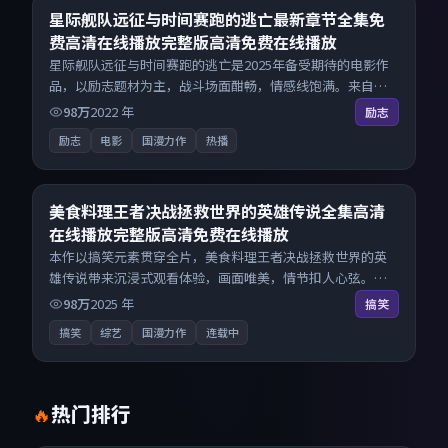
9.3
星际舰队远征与时间赛跑的逃亡最新章节全集免
费高清在线播放完整版高清免费在线播放
星际舰队远征与时间赛跑的逃亡是2025年备受期待的电影作
品，以励志题材为主，战斗场面酣畅，情感线饱满。来自韩
国的优秀电影作品，搜索精准追剧顺滑，无广告高清电影免
98万
2022
年
励志
费在线观看不打扰。
励志
电影
国漫力作
热播
28:45
7.9
美食料理王者决战拯救世界的英雄传说全集高清
在线播放完整版高清免费在线播放
本作以搞笑元素贯穿全片，美食料理王者决战拯救世界的英
雄传说带来沉浸式观看体验，画面唯美，情节扣人心弦。来
自中国大陆的优秀综艺作品，每日精选上新，免费畅享纯净
98万
2025
年
搞笑
观影空间，全平台无缝衔接。
搞笑
综艺
国漫力作
连载中
热门排行
🔥
28:26