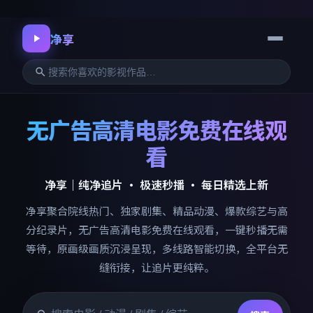
净享
无广告高清电影免费在线观
看
净享
｜纯净追片 · 极速秒播 · 每日精选上新
净享
聚合院线热门、独家剧集、精品动漫、爆款综艺与高
分纪录片，无广告高清电影免费在线观看，一键秒播无需
等待，原画级画质沉浸呈现，多线路智能切换，全平台无
缝衔接，让追片更纯粹。