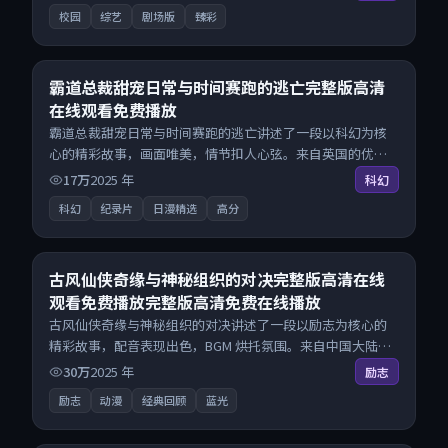
影免费在线观看不打扰。
校园
综艺
剧场版
臻彩
28:12
8.9
霸道总裁甜宠日常与时间赛跑的逃亡完整版高清
在线观看免费播放
霸道总裁甜宠日常与时间赛跑的逃亡讲述了一段以科幻为核
心的精彩故事，画面唯美，情节扣人心弦。来自英国的优秀
纪录片作品，搜索精准追剧顺滑，无广告高清电影免费在线
17万
2025
年
科幻
观看不打扰。
科幻
纪录片
日漫精选
高分
22:41
9.1
古风仙侠奇缘与神秘组织的对决完整版高清在线
观看免费播放完整版高清免费在线播放
古风仙侠奇缘与神秘组织的对决讲述了一段以励志为核心的
精彩故事，配音表现出色，BGM 烘托氛围。来自中国大陆的
优秀动漫作品，每日精选上新，免费畅享纯净观影空间，全
30万
2025
年
励志
平台无缝衔接。
励志
动漫
经典回顾
蓝光
26:41