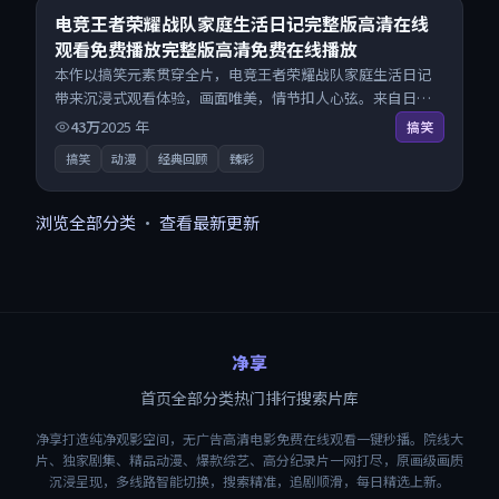
8.5
电竞王者荣耀战队家庭生活日记完整版高清在线
观看免费播放完整版高清免费在线播放
本作以搞笑元素贯穿全片，电竞王者荣耀战队家庭生活日记
带来沉浸式观看体验，画面唯美，情节扣人心弦。来自日本
的优秀动漫作品，每日精选上新，免费畅享纯净观影空间，
43万
2025
年
搞笑
全平台无缝衔接。
搞笑
动漫
经典回顾
臻彩
浏览全部分类
·
查看最新更新
净享
首页
全部分类
热门排行
搜索片库
净享
打造纯净观影空间，无广告高清电影免费在线观看一键秒播。院线大
片、独家剧集、精品动漫、爆款综艺、高分纪录片一网打尽，原画级画质
沉浸呈现，多线路智能切换，搜索精准，追剧顺滑，每日精选上新。