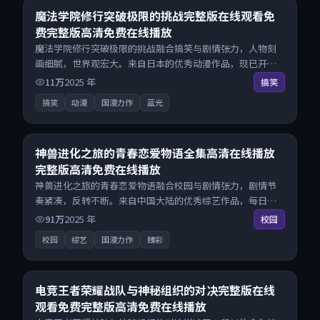
8.4
魔法学院修行突破极限的挑战完整版在线观看免
费完整版高清免费在线播放
魔法学院修行突破极限的挑战融合搞笑与剧情张力，人物刻
画细腻，世界观宏大。来自日本的优秀动漫作品，现已开放
无广告高清电影免费在线观看，一键秒播即点即看。
11万
2025
年
搞笑
搞笑
动漫
国漫力作
蓝光
22:15
8.2
神兽进化之旅的青春恋爱物语全集高清在线播放
完整版高清免费在线播放
神兽进化之旅的青春恋爱物语融合校园与剧情张力，剧情节
奏紧凑，反转不断。来自中国大陆的优秀综艺作品，每日精
选上新，免费畅享纯净观影空间，全平台无缝衔接。
91万
2025
年
校园
校园
综艺
国漫力作
臻彩
26:19
9.0
电竞王者荣耀战队与神秘组织的对决完整版在线
观看免费完整版高清免费在线播放