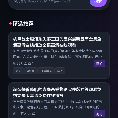
搜索
精选推荐
✦
28:26
8.4
机甲战士银河系失落王国的复兴最新章节全集免
费高清在线播放全集高清在线观看
机甲战士银河系失落王国的复兴是2025年备受期待的电视剧
作品，以奇幻题材为主，战斗场面酣畅，情感线饱满。来自
英国的优秀电视剧作品，海量片源同步更新，原画级画质沉
98万
2022
年
奇幻
浸呈现，多线路智能切换不卡顿。
奇幻
电视剧
日漫精选
蓝光
23:20
8.2
深海怪兽降临的青春恋爱物语完整版在线观看免
费完整版高清免费在线播放
深海怪兽降临的青春恋爱物语讲述了一段以奇幻为核心的精
彩故事，配音表现出色，BGM 烘托氛围。来自中国大陆的优
秀综艺作品，搜索精准追剧顺滑，无广告高清电影免费在线
98万
2024
年
奇幻
观看不打扰。