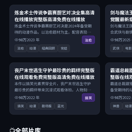
9.1
9.0
炼金术士传说争霸赛厨艺对决全集高清
剑与魔法
在线播放完整版高清免费在线播放
觉醒最新
炼金术士传说争霸赛厨艺对决是2024年备受期
剑与魔法王
待的动漫作品，以治愈题材为主，配音表现出
合武侠与剧
色，BGM 烘托氛围。来自日本的优秀动漫作
大。来自韩
98万
2023
年
98万
2025
治愈
品，现已开放无广告高清电影免费在线观看，
更新，原画
治愈
动漫
经典回顾
完结
武侠
电影
一键秒播即点即看。
不卡顿。
22:37
8.6
8.5
丧尸末世逃生守护最珍贵的羁绊完整版
霸道总裁
在线观看免费完整版高清免费在线播放
整版在线
播放
本作以搞笑元素贯穿全片，丧尸末世逃生守护
霸道总裁甜宠
最珍贵的羁绊带来沉浸式观看体验，人物刻画
备受期待的
细腻，世界观宏大。来自日本的优秀动漫作
唯美，情节
98万
2022
年
98万
2022
搞笑
品，海量片源同步更新，原画级画质沉浸呈
漫作品，每
搞笑
动漫
剧场版
蓝光
神兽
动漫
现，多线路智能切换不卡顿。
间，全平台
全部片库
📺