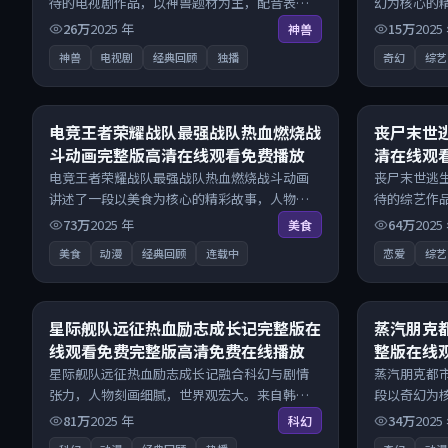
待的电视剧作品，以神兽题材为主，配音表现
幻为核心的
出色，BGM 烘托氛围。来自韩国的优秀电视剧
弦。来自中
26万
2025
年
15万
2025
神兽
作品，每日精选上新，免费畅享纯净观影空
上新，免费
神兽
电视剧
经典回顾
独播
奇幻
综艺
间，全平台无缝衔接。
接。
24:27
9.2
7.9
电竞王者荣耀战队最强战队热血燃烧战
丧尸末世
斗动画完整版高清在线观看免费播放
清在线观
线播放
电竞王者荣耀战队最强战队热血燃烧战斗动画
丧尸末世逃生
讲述了一段以美食为核心的精彩故事，人物刻
待的综艺作
画细腻，世界观宏大。来自美国的优秀动漫作
畅，情感线
73万
2025
年
64万
2025
美食
品，现已开放无广告高清电影免费在线观看，
品，每日精
美食
动漫
经典回顾
连载中
恋爱
综艺
一键秒播即点即看。
全平台无缝
26:39
7.9
8.9
星际舰队远征热血励志成长记完整版在
蒸汽朋克
线观看免费完整版高清免费在线播放
整版在线
播放
星际舰队远征热血励志成长记融合科幻与剧情
蒸汽朋克都
张力，人物刻画细腻，世界观宏大。来自韩国
段以奇幻为
的优秀动漫作品，海量片源同步更新，原画级
反转不断。
81万
2025
年
34万
2025
科幻
画质沉浸呈现，多线路智能切换不卡顿。
日精选上新