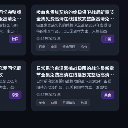
8.4
回忆完整版
吸血鬼贵族契约的终极保卫战最新章节
版高清免费
全集免费高清在线播放完整版高清免费
在线播放
合校园与剧
吸血鬼贵族契约的终极保卫战是2024年备受期
大。来自日
待的电影作品，以日常题材为主，人物刻画细
更新，原画
腻，世界观宏大。来自美国的优秀电影作品，
98万
2023
年
校园
日常
不卡顿。
搜索精准追剧顺滑，无广告高清电影免费在线
日常
电影
经典回顾
高分
观看不打扰。
22:43
22:59
8.4
恋爱回忆最
日常系治愈温馨挑战极限的战斗最新章
放
节全集免费高清在线播放完整版高清免
费在线播放
是2025年
日常系治愈温馨挑战极限的战斗是2024年备受
为主，战斗
期待的动漫作品，以美食题材为主，画面唯
的优秀综艺
美，情节扣人心弦。来自中国大陆的优秀动漫
98万
2023
年
恋爱
美食
净观影空
作品，搜索精准追剧顺滑，无广告高清电影免
美食
动漫
日漫精选
热播
费在线观看不打扰。