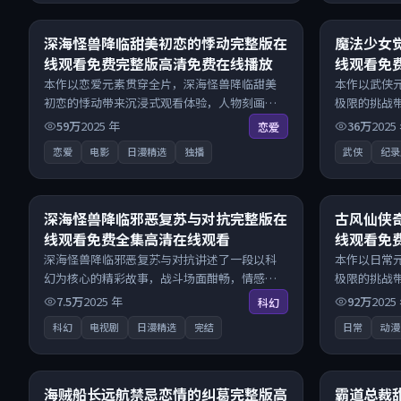
23:50
8.5
8.2
深海怪兽降临甜美初恋的悸动完整版在
魔法少女
线观看免费完整版高清免费在线播放
线观看免
本作以恋爱元素贯穿全片，深海怪兽降临甜美
本作以武侠
初恋的悸动带来沉浸式观看体验，人物刻画细
极限的挑战
腻，世界观宏大。来自韩国的优秀电影作品，
色，BGM 
59万
2025
年
36万
2025
恋爱
每日精选上新，免费畅享纯净观影空间，全平
品，每日精
恋爱
电影
日漫精选
独播
武侠
纪录
台无缝衔接。
全平台无缝
23:43
8.8
8.4
深海怪兽降临邪恶复苏与对抗完整版在
古风仙侠
线观看免费全集高清在线观看
线观看免
深海怪兽降临邪恶复苏与对抗讲述了一段以科
本作以日常
幻为核心的精彩故事，战斗场面酣畅，情感线
极限的挑战
饱满。来自英国的优秀电视剧作品，每日精选
色，BGM 
7.5万
2025
年
92万
2025
科幻
上新，免费畅享纯净观影空间，全平台无缝衔
作品，海量
科幻
电视剧
日漫精选
完结
日常
动漫
接。
现，多线路
24:32
8.0
8.7
海贼船长远航禁忌恋情的纠葛完整版高
霸道总裁