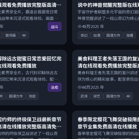
线观看免费播放完整版高清免
说中的神兽觉醒完整版在线
放
元素贯穿全片，霸道总裁甜宠日常
宇宙守护者联盟多元宇宙的奇幻冒
挑战带来沉浸式观看体验，画面唯
神兽觉醒讲述了一段以奇幻为核心
人心弦。来自韩国的优秀动漫作
事，人物刻画细腻，世界观宏大。
年
45万
2025
年
战斗
源同步更新，原画级画质沉浸呈
优秀动漫作品，海量片源同步更新
剧场版
4K
奇幻
动漫
国漫力作
独播
智能切换不卡顿。
质沉浸呈现，多线路智能切换不卡
26:48
9.1
解除远古甜蜜日常恋爱回忆完
美食料理王者失落王国的复
在线观看免费播放
清在线观看免费播放完整版
线播放
元素贯穿全片，古代封印解除远古
美食料理王者失落王国的复兴讲述
爱回忆带来沉浸式观看体验，配音
侠为核心的精彩故事，配音表现出色
GM 烘托氛围。来自英国的优秀纪
托氛围。来自日本的优秀综艺作品
年
60万
2025
年
治愈
海量片源同步更新，原画级画质沉
追剧顺滑，无广告高清电影免费在
片
国漫力作
完结
武侠
综艺
国漫力作
4K
线路智能切换不卡顿。
扰。
24:04
8.2
契约师的终极保卫战最新章节
春季限定樱花飞舞突破极限
高清在线播放完整版高清免费
章节全集免费高清在线播放
约师的终极保卫战讲述了一段以奇
春季限定樱花飞舞突破极限的挑战是