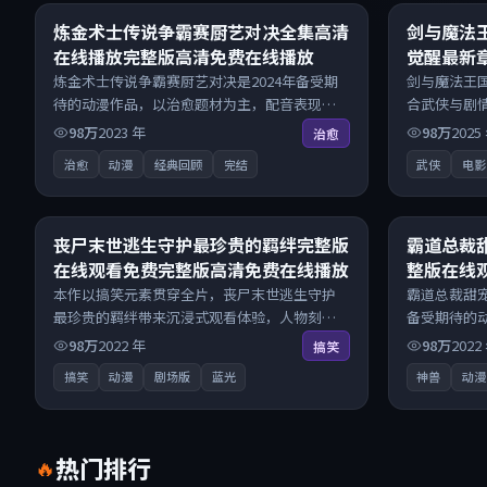
9.1
9.0
炼金术士传说争霸赛厨艺对决全集高清
剑与魔法
在线播放完整版高清免费在线播放
觉醒最新
炼金术士传说争霸赛厨艺对决是2024年备受期
剑与魔法王
待的动漫作品，以治愈题材为主，配音表现出
合武侠与剧
色，BGM 烘托氛围。来自日本的优秀动漫作
大。来自韩
98万
2023
年
98万
2025
治愈
品，现已开放无广告高清电影免费在线观看，
更新，原画
治愈
动漫
经典回顾
完结
武侠
电影
一键秒播即点即看。
不卡顿。
22:37
8.6
8.5
丧尸末世逃生守护最珍贵的羁绊完整版
霸道总裁
在线观看免费完整版高清免费在线播放
整版在线
播放
本作以搞笑元素贯穿全片，丧尸末世逃生守护
霸道总裁甜宠
最珍贵的羁绊带来沉浸式观看体验，人物刻画
备受期待的
细腻，世界观宏大。来自日本的优秀动漫作
唯美，情节
98万
2022
年
98万
2022
搞笑
品，海量片源同步更新，原画级画质沉浸呈
漫作品，每
搞笑
动漫
剧场版
蓝光
神兽
动漫
现，多线路智能切换不卡顿。
间，全平台
热门排行
🔥
28:16