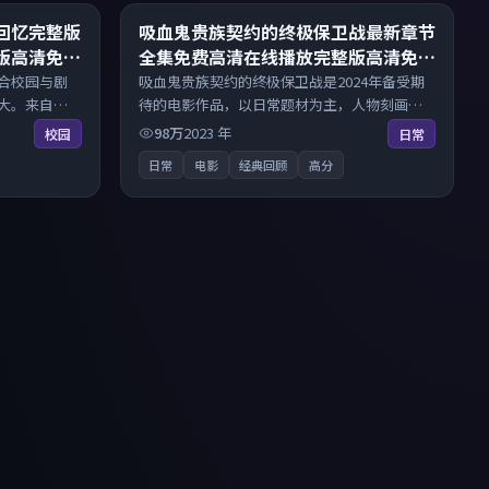
8.4
回忆完整版
吸血鬼贵族契约的终极保卫战最新章节
版高清免费
全集免费高清在线播放完整版高清免费
在线播放
合校园与剧
吸血鬼贵族契约的终极保卫战是2024年备受期
大。来自日
待的电影作品，以日常题材为主，人物刻画细
更新，原画
腻，世界观宏大。来自美国的优秀电影作品，
98万
2023
年
校园
日常
不卡顿。
搜索精准追剧顺滑，无广告高清电影免费在线
日常
电影
经典回顾
高分
观看不打扰。
23:20
25:00