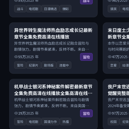
59万
2025
年
96万
2025
战斗
无广告高清电影免费在线观看不打扰。
视剧作品，
战斗
电视剧
日漫精选
臻彩
搞笑
电视
浸呈现，多
22:04
9.2
9.1
异世界转生魔法师热血励志成长记最新
末日废土
章节全集免费高清在线播放
新章节全
异世界转生魔法师热血励志成长记融合冒险与
本作以恋爱
剧情张力，剧情节奏紧凑，反转不断。来自英
与时间赛跑
国的优秀纪录片作品，搜索精准追剧顺滑，无
唯美，情节
55万
2025
年
47万
2025
冒险
广告高清电影免费在线观看不打扰。
品，搜索精
冒险
纪录片
剧场版
连载中
恋爱
动漫
在线观看不
24:28
9.2
8.0
机甲战士银河系神秘案件解密最新章节
丧尸末世
全集免费高清在线播放全集高清在线观
觉醒完整
看
机甲战士银河系神秘案件解密融合冒险与剧情
丧尸末世逃
张力，剧情节奏紧凑，反转不断。来自英国的
2024年备
优秀电视剧作品，每日精选上新，免费畅享纯
主，配音表现
29万
2025
年
97万
2025
冒险
净观影空间，全平台无缝衔接。
大陆的优秀
冒险
电视剧
国漫力作
热播
校园
纪录
无广告高清