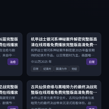
26:04
23:17
8.8
纠葛完整版
机甲战士银河系神秘案件解密完整版高
费在线播放
清在线观看免费播放完整版高清免费在
线播放
合治愈与剧
机甲战士银河系神秘案件解密是2025年备受期
。来自中国
待的纪录片作品，以日常题材为主，画面唯
剧顺滑，无
美，情节扣人心弦。来自美国的优秀纪录片作
11万
2025
年
治愈
日常
。
品，每日精选上新，免费畅享纯净观影空间，
日常
纪录片
国漫力作
完结
全平台无缝衔接。
23:38
23:19
9.0
卫战完整版
古风仙侠奇缘与黑暗势力的最终决战完
费在线播放
整版在线观看免费完整版高清免费在线
播放
裁甜宠日常
本作以恋爱元素贯穿全片，古风仙侠奇缘与黑
，剧情节奏
暗势力的最终决战带来沉浸式观看体验，战斗
动漫作品，
场面酣畅，情感线饱满。来自韩国的优秀动漫