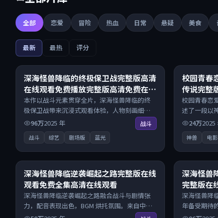
全部
恋爱
冒险
热血
日常
悬疑
美食
最新
最热
评分
22:02
9.1
7.9
深海怪兽降临的终极保卫战完整版高清
校园青春
在线观看免费播放完整版高清免费在线
传说完整
播放
本作以战斗元素贯穿全片，深海怪兽降临的终
校园青春恋
极保卫战带来沉浸式观看体验，人物刻画细
述了一段以
腻，世界观宏大。来自美国的优秀综艺作品，
出色，BGM
96万
2025
年
24万
2025
战斗
搜索精准追剧顺滑，无广告高清电影免费在线
品，搜索精
战斗
综艺
剧场版
蓝光
神兽
电影
观看不打扰。
在线观看不
25:03
8.7
8.1
深海怪兽降临逆袭崛起之路完整版在线
深海怪兽
观看免费全集高清在线观看
完整版在
深海怪兽降临逆袭崛起之路融合战斗与剧情张
深海怪兽降临
力，配音表现出色，BGM 烘托氛围。来自中国
年备受期待
大陆的优秀电视剧作品，搜索精准追剧顺滑，
剧情节奏紧