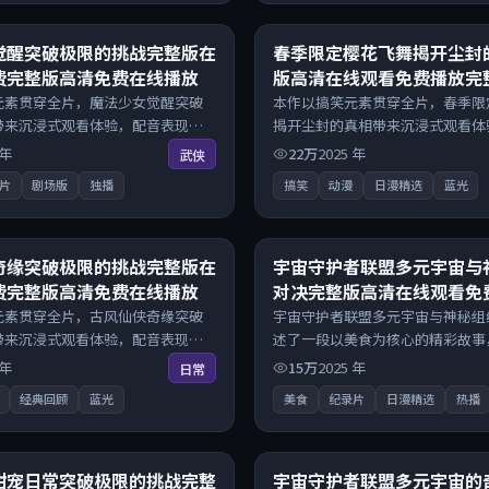
27:51
7.8
觉醒突破极限的挑战完整版在
春季限定樱花飞舞揭开尘封
费完整版高清免费在线播放
版高清在线观看免费播放完
费在线播放
元素贯穿全片，魔法少女觉醒突破
本作以搞笑元素贯穿全片，春季限
带来沉浸式观看体验，配音表现出
揭开尘封的真相带来沉浸式观看体
烘托氛围。来自日本的优秀纪录片作
奏紧凑，反转不断。来自英国的优
年
22万
2025
年
武侠
选上新，免费畅享纯净观影空间，
品，现已开放无广告高清电影免费
片
剧场版
独播
搞笑
动漫
日漫精选
蓝光
衔接。
一键秒播即点即看。
23:10
8.0
奇缘突破极限的挑战完整版在
宇宙守护者联盟多元宇宙与
费完整版高清免费在线播放
对决完整版高清在线观看免
元素贯穿全片，古风仙侠奇缘突破
宇宙守护者联盟多元宇宙与神秘组
带来沉浸式观看体验，配音表现出
述了一段以美食为核心的精彩故事
烘托氛围。来自中国香港的优秀动漫
出色，BGM 烘托氛围。来自英国
年
15万
2025
年
日常
片源同步更新，原画级画质沉浸呈
作品，搜索精准追剧顺滑，无广告
经典回顾
蓝光
美食
纪录片
日漫精选
热播
智能切换不卡顿。
费在线观看不打扰。
26:56
8.8
甜宠日常突破极限的挑战完整
宇宙守护者联盟多元宇宙的