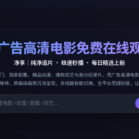
广告高清电影免费在线
净享
｜纯净追片 · 极速秒播 · 每日精选上新
门、独家剧集、精品动漫、爆款综艺与高分纪录片，无广告高清电
等待，原画级画质沉浸呈现，多线路智能切换，全平台无缝衔接，
25:08