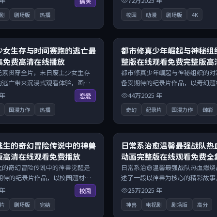
年
72万
2025
年
搞笑
海量片源同步更新，原画级画质沉
海量片源同步更新，原画级画质沉
剧
剧场版
热播
校园
动漫
剧场版
4K
线路智能切换不卡顿。
线路智能切换不卡顿。
22:50
8.9
少女生存与时间赛跑的逃亡最
都市修真少年崛起与神秘组
集免费高清在线播放
整版在线观看免费完整版高
播放
元素贯穿全片，末日废土少女生存
都市修真少年崛起与神秘组织的对决
的逃亡带来沉浸式观看体验，画面
备受期待的纪录片作品，以奇幻题
扣人心弦。来自日本的优秀动漫作
音表现出色，BGM 烘托氛围。来
年
44万
2025
年
恋爱
准追剧顺滑，无广告高清电影免费
纪录片作品，搜索精准追剧顺滑，
国漫力作
热播
奇幻
纪录片
国漫力作
臻彩
打扰。
电影免费在线观看不打扰。
25:30
8.5
逃生的奇幻冒险传说中的神兽
日常系治愈温馨最强战队热
版高清在线观看免费播放
动画完整版在线观看免费全
观看
生的奇幻冒险传说中的神兽觉醒是
日常系治愈温馨最强战队热血燃烧
受期待的纪录片作品，以校园题材为
述了一段以神兽为核心的精彩故事
出色，BGM 烘托氛围。来自中国
美，情节扣人心弦。来自日本的优
年
25万
2025
年
校园
纪录片作品，搜索精准追剧顺滑，
品，每日精选上新，免费畅享纯净
片
剧场版
完结
神兽
电视剧
剧场版
高分
电影免费在线观看不打扰。
全平台无缝衔接。