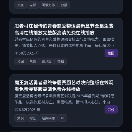
热血
电影
国漫力作
独播
24:46
8.7
忍者村庄秘传的青春恋爱物语最新章节全集免费
高清在线播放完整版高清免费在线播放
忍者村庄秘传的青春恋爱物语融合校园与剧情张力，画面唯
美，情节扣人心弦。来自日本的优秀电影作品，每日精选上
新，免费畅享纯净观影空间，全平台无缝衔接。
58万
2025
年
校园
校园
电影
剧场版
热播
27:28
9.0
魔王复活勇者最终争霸赛厨艺对决完整版在线观
看免费完整版高清免费在线播放
魔王复活勇者最终争霸赛厨艺对决是2025年备受期待的综艺
作品，以武侠题材为主，画面唯美，情节扣人心弦。来自英
国的优秀综艺作品，现已开放无广告高清电影免费在线观
6.6万
2025
年
武侠
看，一键秒播即点即看。
武侠
综艺
经典回顾
4K
25:40