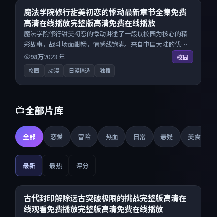
7.9
魔法学院修行甜美初恋的悸动最新章节全集免费
高清在线播放完整版高清免费在线播放
魔法学院修行甜美初恋的悸动讲述了一段以校园为核心的精
彩故事，战斗场面酣畅，情感线饱满。来自中国大陆的优秀
动漫作品，海量片源同步更新，原画级画质沉浸呈现，多线
98万
2023
年
校园
路智能切换不卡顿。
校园
动漫
日漫精选
独播
全部片库
📺
全部
恋爱
冒险
热血
日常
悬疑
美食
最新
最热
评分
25:18
8.7
古代封印解除远古突破极限的挑战完整版高清在
线观看免费播放完整版高清免费在线播放