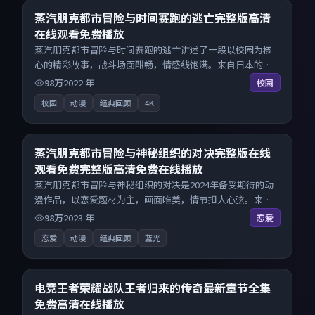
8.9
蒸汽朋克都市冒险与时间赛跑的逃亡完整版高清
在线观看免费播放
蒸汽朋克都市冒险与时间赛跑的逃亡讲述了一段以校园为核
心的精彩故事，战斗场面酣畅，情感线饱满。来自日本的优
秀动漫作品，海量片源同步更新，原画级画质沉浸呈现，多
98万
2022
年
校园
线路智能切换不卡顿。
校园
动漫
经典回顾
4K
24:58
8.3
蒸汽朋克都市冒险与神秘组织的对决完整版在线
观看免费完整版高清免费在线播放
蒸汽朋克都市冒险与神秘组织的对决是2024年备受期待的动
漫作品，以恋爱题材为主，画面唯美，情节扣人心弦。来自
中国大陆的优秀动漫作品，每日精选上新，免费畅享纯净观
98万
2023
年
恋爱
影空间，全平台无缝衔接。
恋爱
动漫
经典回顾
蓝光
22:42
8.1
电竞王者荣耀战队王者归来的传奇最新章节全集
免费高清在线播放