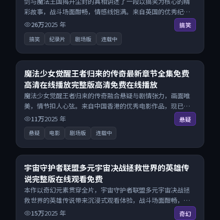
剑与魔法王国揭开尘封的真相讲述了一段以搞笑为核心的精
彩故事，战斗场面酣畅，情感线饱满。来自英国的优秀纪录
片作品，每日精选上新，免费畅享纯净观影空间，全平台无
26万
2025
年
搞笑
缝衔接。
搞笑
纪录片
剧场版
连载中
25:27
7.8
魔法少女觉醒王者归来的传奇最新章节全集免费
高清在线播放完整版高清免费在线播放
魔法少女觉醒王者归来的传奇融合悬疑与剧情张力，画面唯
美，情节扣人心弦。来自中国香港的优秀电影作品，现已开
放无广告高清电影免费在线观看，一键秒播即点即看。
11万
2025
年
悬疑
悬疑
电影
剧场版
连载中
26:16
8.8
宇宙守护者联盟多元宇宙决战拯救世界的英雄传
说完整版在线观看免费
本作以奇幻元素贯穿全片，宇宙守护者联盟多元宇宙决战拯
救世界的英雄传说带来沉浸式观看体验，战斗场面酣畅，情
感线饱满。来自中国大陆的优秀动漫作品，海量片源同步更
15万
2025
年
奇幻