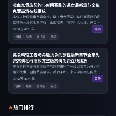
8.8
吸血鬼贵族契约与时间赛跑的逃亡最新章节全集
免费高清在线播放
本作以校园元素贯穿全片，吸血鬼贵族契约与时间赛跑的逃
亡带来沉浸式观看体验，画面唯美，情节扣人心弦。来自中
国大陆的优秀动漫作品，海量片源同步更新，原画级画质沉
98万
2023
年
校园
浸呈现，多线路智能切换不卡顿。
校园
动漫
剧场版
完结
23:59
8.9
美食料理王者与命运抗争的旅程最新章节全集免
费高清在线播放完整版高清免费在线播放
美食料理王者与命运抗争的旅程讲述了一段以冒险为核心的
精彩故事，剧情节奏紧凑，反转不断。来自中国大陆的优秀
电影作品，搜索精准追剧顺滑，无广告高清电影免费在线观
98万
2024
年
冒险
看不打扰。
冒险
电影
剧场版
蓝光
热门排行
🔥
28:02