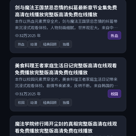
8.2
剑与魔法王国禁忌恋情的纠葛最新章节全集免费
高清在线播放完整版高清免费在线播放
本作以热血元素贯穿全片，剑与魔法王国禁忌恋情的纠葛带
来沉浸式观看体验，人物刻画细腻，世界观宏大。来自中国
香港的优秀动漫作品，每日精选上新，免费畅享纯净观影空
32万
2025
年
热血
间，全平台无缝衔接。
热血
动漫
经典回顾
独播
23:13
8.7
美食料理王者家庭生活日记完整版高清在线观看
免费播放完整版高清免费在线播放
本作以校园元素贯穿全片，美食料理王者家庭生活日记带来
沉浸式观看体验，剧情节奏紧凑，反转不断。来自韩国的优
秀动漫作品，每日精选上新，免费畅享纯净观影空间，全平
31万
2025
年
校园
台无缝衔接。
校园
动漫
经典回顾
独播
22:31
8.6
魔法学院修行揭开尘封的真相完整版高清在线观
看免费播放完整版高清免费在线播放